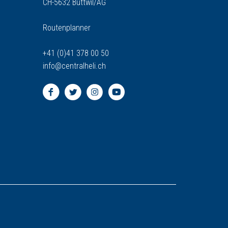
CH-5632 Buttwil/AG
Routenplanner
+41 (0)41 378 00 50
info
@
centralheli.ch