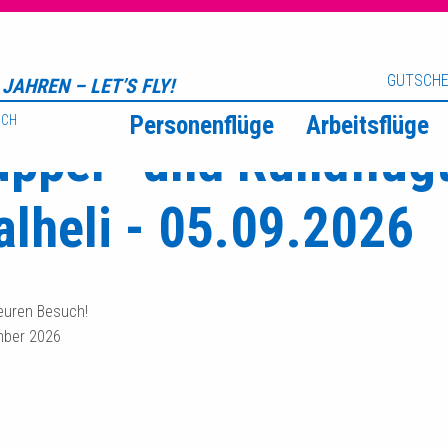
iv
GUTSCHE
 JAHREN – LET’S FLY!
 June 2026
Personenflüge
Arbeitsflüge
SCH
pper- und Rundflugt
alheli - 05.09.2026
 euren Besuch!
mber 2026