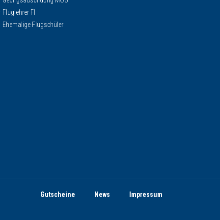
Gebirgsausbildung MOU
Fluglehrer FI
Ehemalige Flugschüler
Gutscheine
News
Impressum