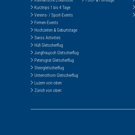
Kulinarische Erlebnisse
Foto- & Filmflüge
Kurztrips 1 bis 4 Tage
Vereins- / Sport-Events
Firmen-Events
Hochzeiten & Geburtstage
Swiss Activities
Hüfi Gletscherflug
Jungfraujoch Gletscherflug
Petersgrat Gletscherflug
Steingletscherflug
Unterrothorn Gletscherflug
Luzern von oben
Zürich von oben