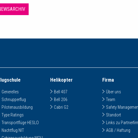
NEWSARCHIV
Flugschule
Helikopter
Firma
Generelles
Bell 407
Über uns
Schnupperflug
Bell 206
Team
Pilotenausbildung
Cabri G2
Safety Managemen
Type Ratings
Standort
Transportflüge HESLO
Links zu Partnerfi
Nachtflug NIT
AGB / Haftung