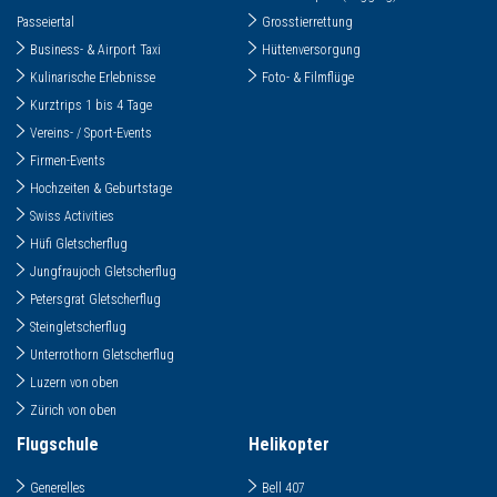
Passeiertal
Grosstierrettung
Business- & Airport Taxi
Hüttenversorgung
Kulinarische Erlebnisse
Foto- & Filmflüge
Kurztrips 1 bis 4 Tage
Vereins- / Sport-Events
Firmen-Events
Hochzeiten & Geburtstage
Swiss Activities
Hüfi Gletscherflug
Jungfraujoch Gletscherflug
Petersgrat Gletscherflug
Steingletscherflug
Unterrothorn Gletscherflug
Luzern von oben
Zürich von oben
Flugschule
Helikopter
Generelles
Bell 407