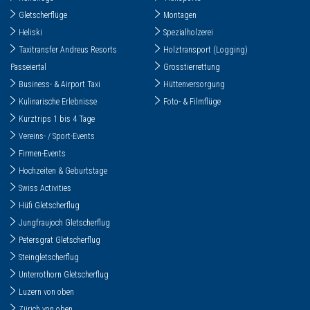
Gletscherflüge
Montagen
Heliski
Spezialholzerei
Taxitransfer Andreus Resorts
Holztransport (Logging)
Passeiertal
Grosstierrettung
Business- & Airport Taxi
Hüttenversorgung
Kulinarische Erlebnisse
Foto- & Filmflüge
Kurztrips 1 bis 4 Tage
Vereins- / Sport-Events
Firmen-Events
Hochzeiten & Geburtstage
Swiss Activities
Hüfi Gletscherflug
Jungfraujoch Gletscherflug
Petersgrat Gletscherflug
Steingletscherflug
Unterrothorn Gletscherflug
Luzern von oben
Zürich von oben