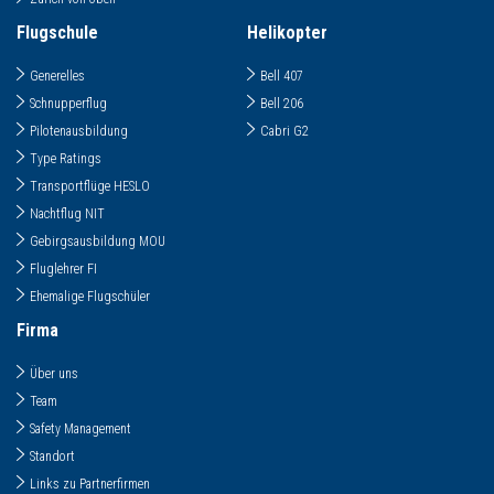
Flugschule
Helikopter
Generelles
Bell 407
Schnupperflug
Bell 206
Pilotenausbildung
Cabri G2
Type Ratings
Transportflüge HESLO
Nachtflug NIT
Gebirgsausbildung MOU
Fluglehrer FI
Ehemalige Flugschüler
Firma
Über uns
Team
Safety Management
Standort
Links zu Partnerfirmen