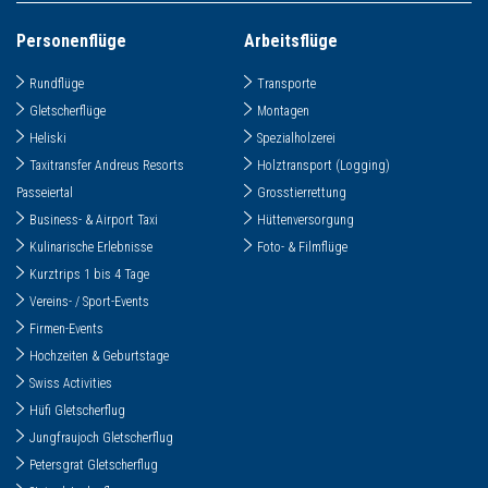
Personenflüge
Arbeitsflüge
Rundflüge
Transporte
Gletscherflüge
Montagen
Heliski
Spezialholzerei
Taxitransfer Andreus Resorts
Holztransport (Logging)
Passeiertal
Grosstierrettung
Business- & Airport Taxi
Hüttenversorgung
Kulinarische Erlebnisse
Foto- & Filmflüge
Kurztrips 1 bis 4 Tage
Vereins- / Sport-Events
Firmen-Events
Hochzeiten & Geburtstage
Swiss Activities
Hüfi Gletscherflug
Jungfraujoch Gletscherflug
Petersgrat Gletscherflug