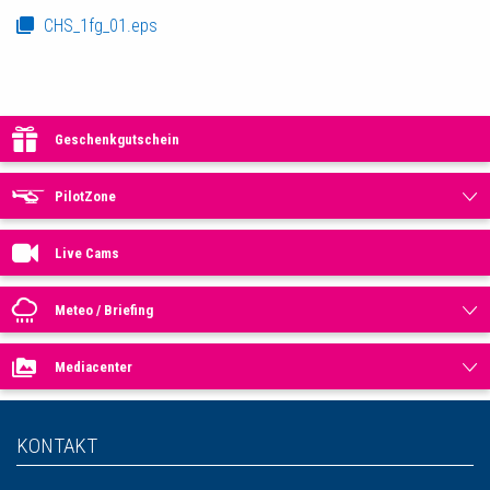
CHS_1fg_01.eps
Geschenkgutschein
PilotZone
Live Cams
Meteo / Briefing
Mediacenter
KONTAKT