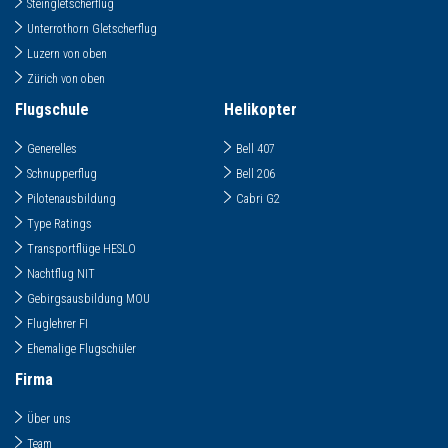
Steingletscherflug
Unterrothorn Gletscherflug
Luzern von oben
Zürich von oben
Flugschule
Helikopter
Generelles
Bell 407
Schnupperflug
Bell 206
Pilotenausbildung
Cabri G2
Type Ratings
Transportflüge HESLO
Nachtflug NIT
Gebirgsausbildung MOU
Fluglehrer FI
Ehemalige Flugschüler
Firma
Über uns
Team