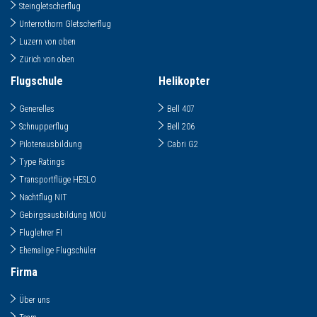
Steingletscherflug
Unterrothorn Gletscherflug
Luzern von oben
Zürich von oben
Flugschule
Helikopter
Generelles
Bell 407
Schnupperflug
Bell 206
Pilotenausbildung
Cabri G2
Type Ratings
Transportflüge HESLO
Nachtflug NIT
Gebirgsausbildung MOU
Fluglehrer FI
Ehemalige Flugschüler
Firma
Über uns