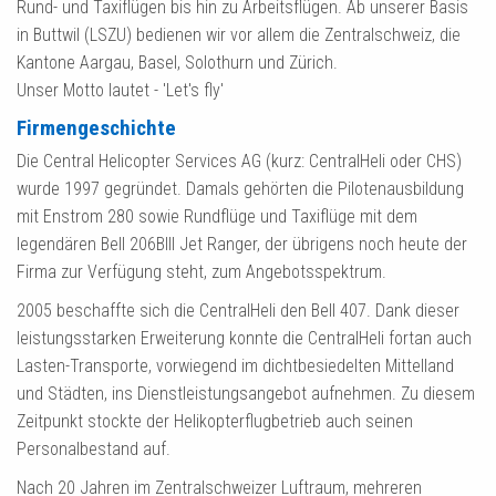
Rund- und Taxiflügen bis hin zu Arbeitsflügen. Ab unserer Basis
in Buttwil (LSZU) bedienen wir vor allem die Zentralschweiz, die
Kantone Aargau, Basel, Solothurn und Zürich.
Unser Motto lautet - 'Let's fly'
Firmengeschichte
Die Central Helicopter Services AG (kurz: CentralHeli oder CHS)
wurde 1997 gegründet. Damals gehörten die Pilotenausbildung
mit Enstrom 280 sowie Rundflüge und Taxiflüge mit dem
legendären Bell 206BIII Jet Ranger, der übrigens noch heute der
Firma zur Verfügung steht, zum Angebotsspektrum.
2005 beschaffte sich die CentralHeli den Bell 407. Dank dieser
leistungsstarken Erweiterung konnte die CentralHeli fortan auch
Lasten-Transporte, vorwiegend im dichtbesiedelten Mittelland
und Städten, ins Dienstleistungsangebot aufnehmen. Zu diesem
Zeitpunkt stockte der Helikopterflugbetrieb auch seinen
Personalbestand auf.
Nach 20 Jahren im Zentralschweizer Luftraum, mehreren