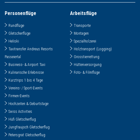
Personenflüge
Arbeitsflüge
Rundflüge
Transporte
Gletscherflüge
Montagen
Heliski
Spezialholzerei
Taxitransfer Andreus Resorts
Holztransport (Logging)
Passeiertal
Grosstierrettung
Business- & Airport Taxi
Hüttenversorgung
Kulinarische Erlebnisse
Foto- & Filmflüge
Kurztrips 1 bis 4 Tage
Vereins- / Sport-Events
Firmen-Events
Hochzeiten & Geburtstage
Swiss Activities
Hüfi Gletscherflug
Jungfraujoch Gletscherflug
Petersgrat Gletscherflug