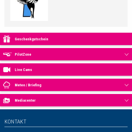
Geschenkgutschein
PilotZone
Live Cams
Meteo / Briefing
Mediacenter
KONTAKT