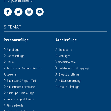
info
@
centralheli.ch
SITEMAP
Personenflüge
Arbeitsflüge
Rundflüge
Transporte
Gletscherflüge
Montagen
Heliski
Spezialholzerei
Taxitransfer Andreus Resorts
Holztransport (Logging)
Passeiertal
Grosstierrettung
Business- & Airport Taxi
Hüttenversorgung
Kulinarische Erlebnisse
Foto- & Filmflüge
Kurztrips 1 bis 4 Tage
Vereins- / Sport-Events
Firmen-Events