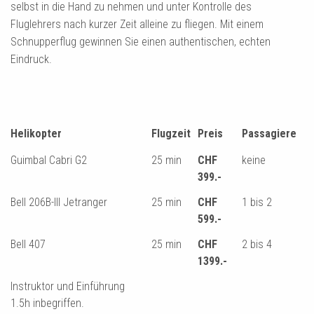
selbst in die Hand zu nehmen und unter Kontrolle des
Fluglehrers nach kurzer Zeit alleine zu fliegen. Mit einem
Schnupperflug gewinnen Sie einen authentischen, echten
Eindruck.
Helikopter
Flugzeit
Preis
Passagiere
Guimbal Cabri G2
25 min
CHF
keine
399.-
Bell 206B-III Jetranger
25 min
CHF
1 bis 2
599.-
Bell 407
25 min
CHF
2 bis 4
1399.-
Instruktor und Einführung
1.5h inbegriffen.