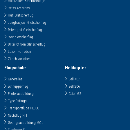
Hochzeiten & Geburtstage
Swiss Activities
Hüfi Gletscherflug
Jungfraujoch Gletscherflug
Petersgrat Gletscherflug
Steingletscherflug
Unterrothorn Gletscherflug
Luzern von oben
Zürich von oben
Flugschule
Helikopter
Generelles
Bell 407
Schnupperflug
Bell 206
Pilotenausbildung
Cabri G2
Type Ratings
Transportflüge HESLO
Nachtflug NIT
Gebirgsausbildung MOU