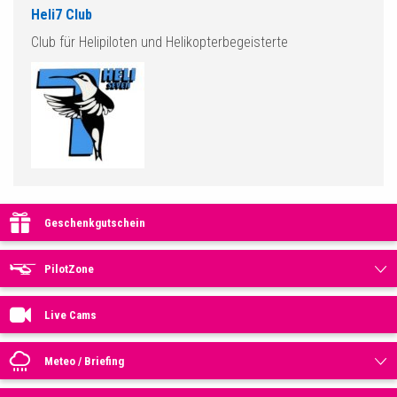
Heli7 Club
Club für Helipiloten und Helikopterbegeisterte
Geschenkgutschein
PilotZone
Live Cams
Meteo / Briefing